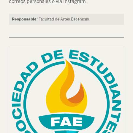
correos personales o vía Instagram.
Responsable:
Facultad de Artes Escénicas